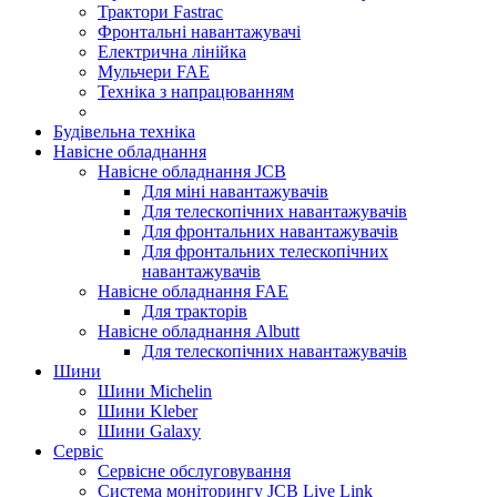
Трактори Fastrac
Фронтальні навантажувачі
Електрична лінійка
Мульчери FAE
Техніка з напрацюванням
Будівельна техніка
Навісне обладнання
Навісне обладнання JCB
Для міні навантажувачів
Для телескопічних навантажувачів
Для фронтальних навантажувачів
Для фронтальних телескопічних
навантажувачів
Навісне обладнання FAE
Для тракторів
Навісне обладнання Albutt
Для телескопічних навантажувачів
Шини
Шини Michelin
Шини Kleber
Шини Galaxy
Сервіс
Сервісне обслуговування
Система моніторингу JCB Live Link