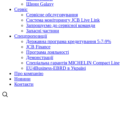
Шини Galaxy
Сервіс
Сервісне обслуговування
Система моніторингу JCB Live Link
Запрошуємо до сервісної команди
Запасні частини
Спецпропозиції
Державна програма кредитування 5-7-9%
JCB Finance
Програма лояльності
Демонстрації
Спеціальна гарантія MICHELIN Compact Line
EU4Business-EBRD в Україні
Про компанію
Новини
Контакти