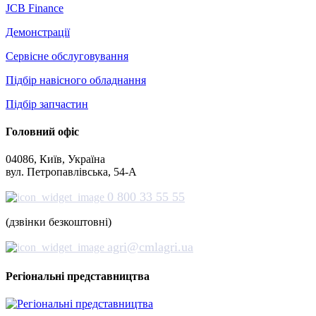
JCB Finance
Демонстрації
Сервісне обслуговування
Підбір навісного обладнання
Підбір запчастин
Головний офіс
04086, Київ, Україна
вул. Петропавлівська, 54-А
0 800 33 55 55
(дзвінки безкоштовні)
agri@cmlagri.ua
Регіональні представництва