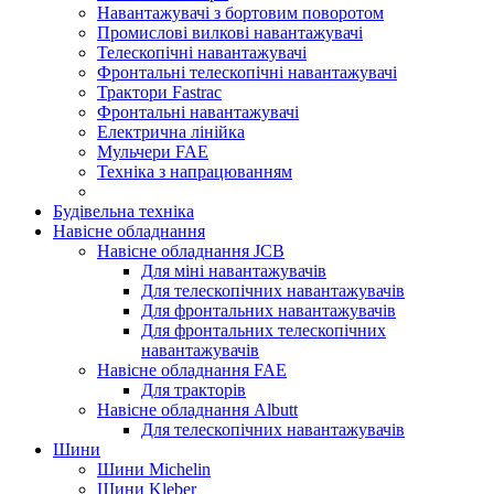
Навантажувачі з бортовим поворотом
Промислові вилкові навантажувачі
Телескопічні навантажувачі
Фронтальні телескопічні навантажувачі
Трактори Fastrac
Фронтальні навантажувачі
Електрична лінійка
Мульчери FAE
Техніка з напрацюванням
Будівельна техніка
Навісне обладнання
Навісне обладнання JCB
Для міні навантажувачів
Для телескопічних навантажувачів
Для фронтальних навантажувачів
Для фронтальних телескопічних
навантажувачів
Навісне обладнання FAE
Для тракторів
Навісне обладнання Albutt
Для телескопічних навантажувачів
Шини
Шини Michelin
Шини Kleber